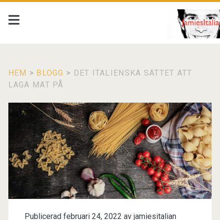
HEM
>
BLOGG
>
DET ITALIENSKA SÄTTET ATT
LAGA MAT PÅ
Publicerad februari 24, 2022 av
jamiesitalian